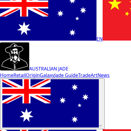
EN
AUSTRALIAN JADE
Home
Retail
Origin
Galaxy
Jade Guide
Trade
Art
News